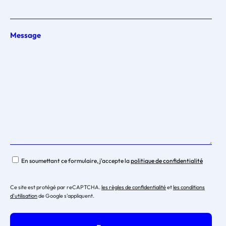
Message
En soumettant ce formulaire, j'accepte la
politique de confidentialité
Ce site est protégé par reCAPTCHA.
les règles de confidentialité
et
les conditions
d'utilisation
de Google s'appliquent.